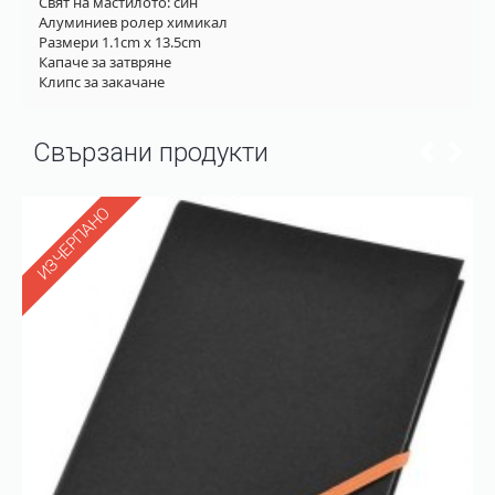
Свят на мастилото: син
Алуминиев ролер химикал
Размери 1.1cm x 13.5cm
Капаче за затвряне
Клипс за закачане
Свързани продукти
ИЗЧЕРПАНО