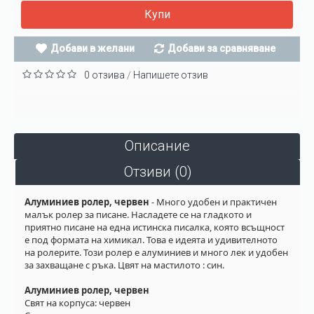
Купи
Добави в желани
Добави за сравняване
0 отзива
Напишете отзив
/
Описание
Отзиви (0)
Алуминиев ролер, червен
- Много удобен и практичен
малък ролер за писане. Насладете се на гладкото и
приятно писане на една истинска писалка, която всъщност
е под формата на химикал. Това е идеята и удивителното
на ролерите. Този ролер е алуминиев и много лек и удобен
за захващане с ръка. Цвят на мастилото : син.
Алуминиев ролер, червен
Свят на корпуса: червен