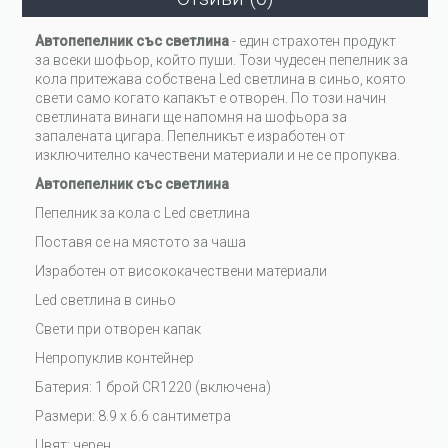
Автопепелник със светлина
- един страхотен продукт
за всеки шофьор, който пуши. Този чудесен пепелник за
кола притежава собствена Led светлина в синьо, която
свети само когато капакът е отворен. По този начин
светлината винаги ще напомня на шофьора за
запалената цигара. Пепелникът е изработен от
изключително качествени материали и не се пропуква.
Автопепелник със светлина
Пепелник за кола с Led светлина
Поставя се на мястото за чаша
Изработен от висококачествени материали
Led светлина в синьо
Свети при отворен капак
Непропуклив контейнер
Батерия: 1 брой CR1220 (включена)
Размери: 8.9 х 6.6 сантиметра
Цвят: черен