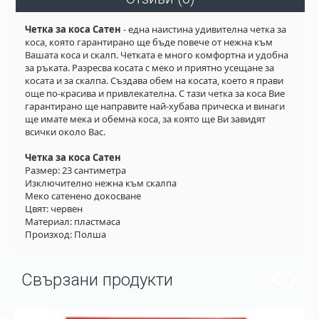
Четка за коса Сатен
- една наистина удивителна четка за
коса, която гарантирано ще бъде повече от нежна към
Вашата коса и скалп. Четката е много комфортна и удобна
за ръката. Разресва косата с меко и приятно усещане за
косата и за скалпа. Създава обем на косата, което я прави
още по-красива и привлекателна. С тази четка за коса Вие
гарантирано ще направите най-хубава прическа и винаги
ще имате мека и обемна коса, за която ще Ви завидят
всички около Вас.
Четка за коса Сатен
Размер: 23 сантиметра
Изключително нежна към скалпа
Меко сатенено докосване
Цвят: червен
Материал: пластмаса
Произход: Полша
Свързани продукти