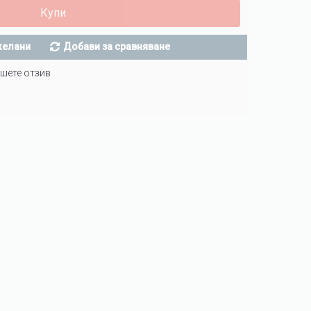
Купи
желани
Добави за сравняване
шете отзив