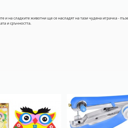
те и на сладките животни ще се насладят на тази чудена играчка - пъ
ата и сръчността.