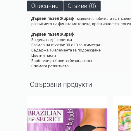
Описание
Отзиви (0)
Дървен пъзел Жираф
- малките любители на пъзели
развитието на фината моторика, креативността, логик
Дървен пъзел Жираф
За деца над 1 годинка
Размер на пъзела: 30 х 13 сантиметра
Съдържа 10 елемента за подреждане
Цветни части
Заоблени ръбове за безопасност
Спомага развитието
Свързани продукти