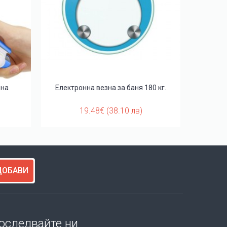
чна
Електронна везна за баня 180 кг.
С
19.48€ (38.10 лв)
ДОБАВИ
оследвайте ни