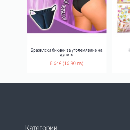
п
Бразилски бикини за уголемяване на
Н
дупето
8.64€ (16.90 лв)
Категории