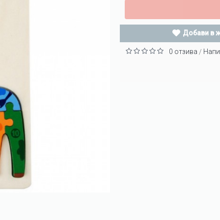
Добави в 
0 отзива
Напи
/