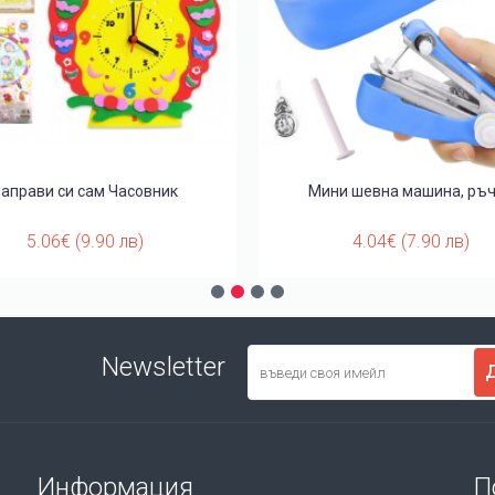
аправи си сам Часовник
Мини шевна машина, ръ
5.06€ (9.90 лв)
4.04€ (7.90 лв)
Newsletter
Информация
П