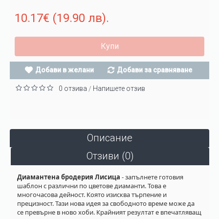
10.17€ (19.90 лв).
Купи
Добави в желани
Добави за сравняване
0 отзива
Напишете отзив
/
Описание
Отзиви (0)
Диамантена бродерия Лисица
- запълнете готовия
шаблон с различни по цветове диаманти. Това е
многочасова дейност. Която изисква търпение и
прецизност. Тази нова идея за свободното време може да
се превърне в ново хоби. Крайният резултат е впечатляващ