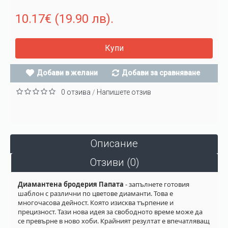
10.17€ (19.90 лв).
Купи
Добави в желани
Добави за сравняване
0 отзива
Напишете отзив
/
Описание
Отзиви (0)
Диамантена бродерия Папата
- запълнете готовия
шаблон с различни по цветове диаманти. Това е
многочасова дейност. Която изисква търпение и
прецизност. Тази нова идея за свободното време може да
се превърне в ново хоби. Крайният резултат е впечатляващ