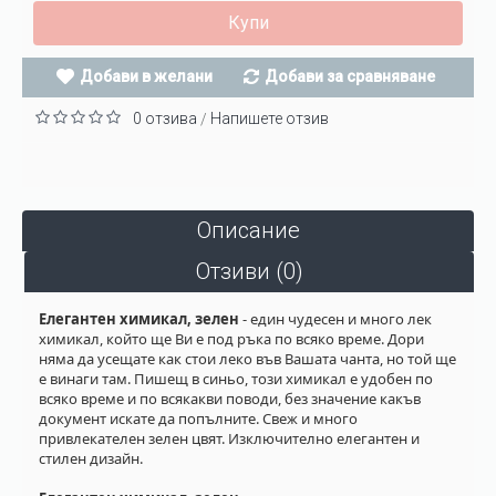
Купи
Добави в желани
Добави за сравняване
0 отзива
Напишете отзив
/
Описание
Отзиви (0)
Елегантен химикал, зелен
- един чудесен и много лек
химикал, който ще Ви е под ръка по всяко време. Дори
няма да усещате как стои леко във Вашата чанта, но той ще
е винаги там. Пишещ в синьо, този химикал е удобен по
всяко време и по всякакви поводи, без значение какъв
документ искате да попълните. Свеж и много
привлекателен зелен цвят. Изключително елегантен и
стилен дизайн.