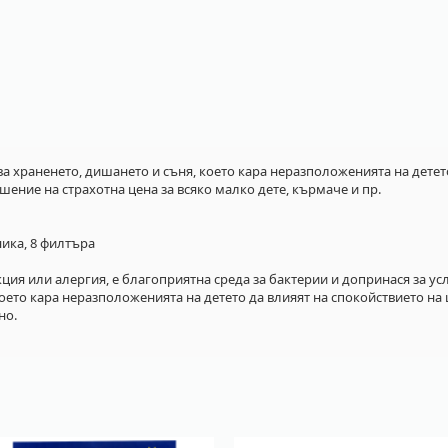
ва храненето, дишането и съня, което кара неразположенията на детет
ение на страхотна цена за всяко малко дете, кърмаче и пр.
ника, 8 филтъра
кция или алергия, е благоприятна среда за бактерии и допринася за у
което кара неразположенията на детето да влияят на спокойствието на
но.