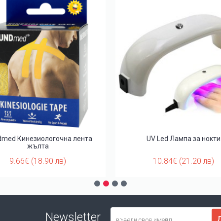
med Кинезиологочна лента
UV Led Лампа за нокти
жълта
9.66€ (18.90 лв)
10.84€ (21.20 лв)
Newsletter