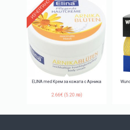
ИЗЧЕРПАНО
00мл
ELINA med Крем за кожата с Арника
Wund
2.66€ (5.20 лв)