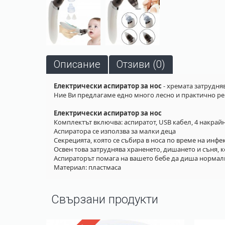
Описание
Отзиви (0)
Електрически аспиратор за нос
- хремата затрудня
Ние Ви предлагаме едно много лесно и практично реш
Електрически аспиратор за нос
Комплектът включва: аспиратот, USB кабел, 4 накрай
Аспиратора се използва за малки деца
Секрецията, която се събира в носа по време на инфе
Освен това затруднява храненето, дишането и съня, 
Аспираторът помага на вашето бебе да диша нормал
Материал: пластмаса
Свързани продукти