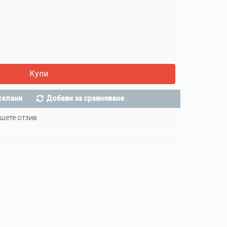
Купи
желани
Добави за сравняване
шете отзив