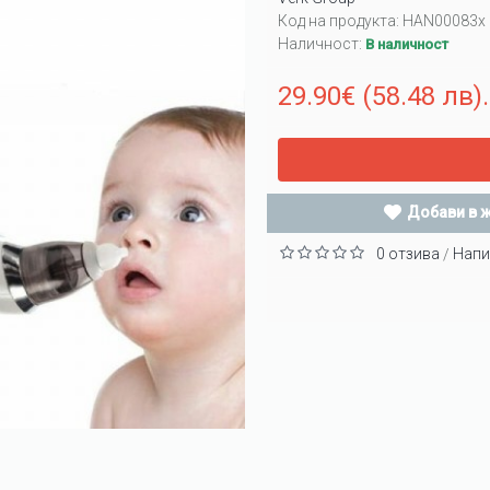
Код на продукта:
HAN00083x
Наличност:
В наличност
29.90€ (58.48 лв).
Добави в 
0 отзива
Напи
/