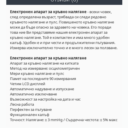
Електронен апарат за кръвно налягане
- всеки човек,
след определена възраст, трябвада си следи редовно
кръвното налягане и пулс. Повишеното кръвно налягане
може да бъде опасно за здравето на човека. Ето поради
това ние Ви представяме нашия електронен апарат за
кръвно налягане. Той е компактен и има много удобен
калъф. Удобен е и при чести и продължителни пътувания.
Измерва изключително точно и е много лесен за ползване.
Електронен апарат за кръвно налягане
Апарат за кръвно налягане на китката
Метод на измерване: осцилометричен
Мери кръвно налягане и пулс
Памет на последните 90 измервания
Четим LCD дисплей
Автоматично надуване и изпускане
Автоматично изключване
Възможност за настройка на дата и час
Лесна работа
Перфектен за пътуване
Функционален калъф
Точност: Налягане: ± 3 mmHg / Сърдечна честота: ± 5% макс