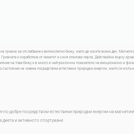
на гривна за отслабване е великолепно бижу, което да носите всеки ден. Магнетиз
 Гривната е изработена от хематит и синя опалова перла. Действайки върху кръв
лияние на това бижу е в много и най-различни показатели на емоционално и фи
ъстояние на човека посредством естествени природни енергии, които се излъчва
ате по-добре посредством естествени природни енергии на магнети
а диета и активното спортуване