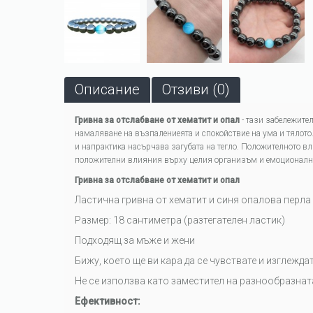
Описание
Отзиви (0)
Гривна за отслабване от хематит и опал
- тази забележител
намаляване на възпалениеята и спокойствие на ума и тялото.
и напрактика насърчава загубата на тегло. Положителното в
положителни влияния върху целия организъм и емоционално с
Гривна за отслабване от хематит и опал
Ластична гривна от хематит и синя опалова перла
Размер: 18 сантиметра (разтегателен ластик)
Подходящ за мъже и жени
Бижу, което ще ви кара да се чувствате и изглежд
Не се използва като заместител на разнообразнат
Ефективност: