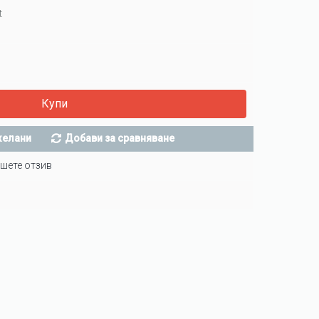
t
Купи
желани
Добави за сравняване
шете отзив