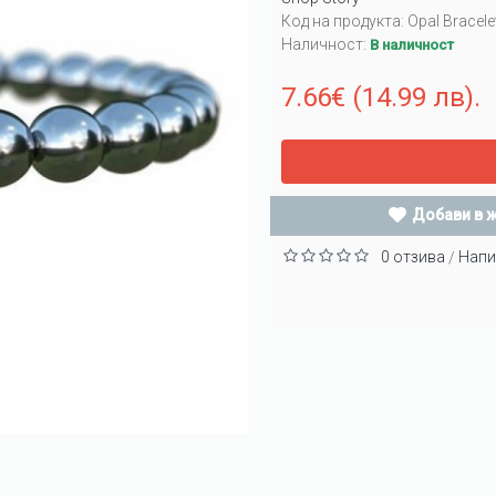
Код на продукта:
Opal Bracele
Наличност:
В наличност
7.66€ (14.99 лв).
Добави в 
0 отзива
Напи
/