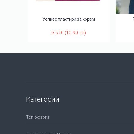
 лицето с
Уелнес пластири за корем
5.57€ (10.90 лв)
Категории
Топ оферти