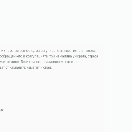
мът е естествен метод за регулиране на енергията в тялото,
ообращението и коагулацията, той намалява умората, стреса
зическо ниво. Тази гривна причинява множество
т от камъните: хематит и опал.
зма