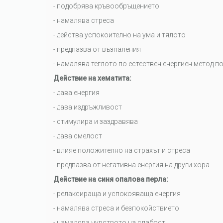
- подобрява кръвообръщението
- намалява стреса
- действа успокоително на ума и тялото
- предпазва от възпаления
- намалява теглото по естествен енергиен метод 
Действие на хематита:
- дава енергия
- дава издръжливост
- стимулира и заздравява
- дава смелост
- влияе положително на страхът и стреса
- предпазва от негативна енергия на други хора
Действие на синя опалова перла:
- релаксираща и успокояваща енергия
- намалява стреса и безпокойствието
- намалява чувството на слабост