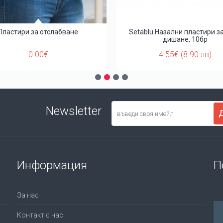
Пластири за отслабване
Setablu Назални пластири з
дишане, 10бр
0.00€
4.55€ (8.90 лв)
Newsletter
Информация
П
За нас
Контакт с нас