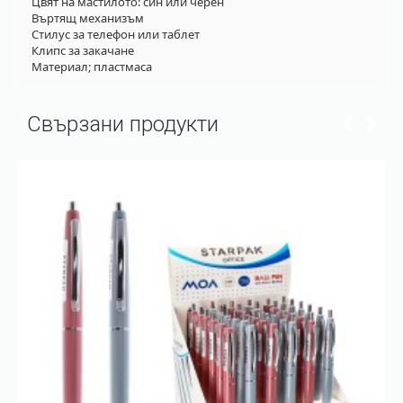
Цвят на мастилото: син или черен
Въртящ механизъм
Стилус за телефон или таблет
Клипс за закачане
Материал; пластмаса
Свързани продукти