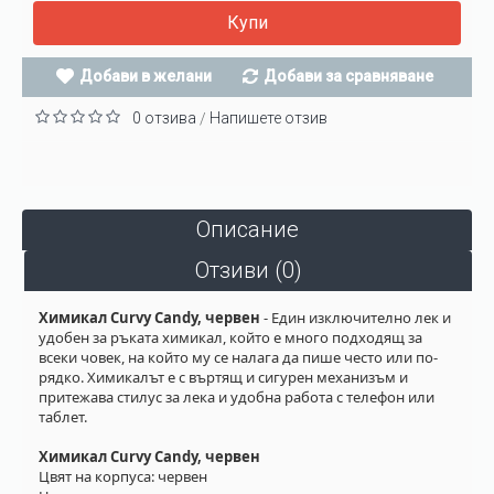
Купи
Добави в желани
Добави за сравняване
0 отзива
Напишете отзив
/
Описание
Отзиви (0)
Химикал Curvy Candy, червен
- Един изключително лек и
удобен за ръката химикал, който е много подходящ за
всеки човек, на който му се налага да пише често или по-
рядко. Химикалът е с въртящ и сигурен механизъм и
притежава стилус за лека и удобна работа с телефон или
таблет.
Химикал Curvy Candy, червен
Цвят на корпуса: червен