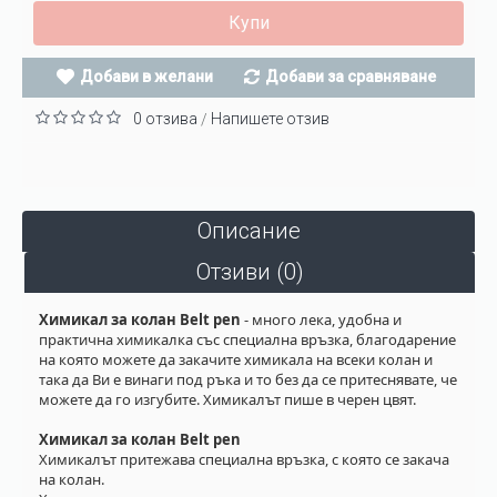
Купи
Добави в желани
Добави за сравняване
0 отзива
Напишете отзив
/
Описание
Отзиви (0)
Химикал за колан Belt pen
- много лека, удобна и
практична химикалка със специална връзка, благодарение
на която можете да закачите химикала на всеки колан и
така да Ви е винаги под ръка и то без да се притеснявате, че
можете да го изгубите. Химикалът пише в черен цвят.
Химикал за колан Belt pen
Химикалът притежава специална връзка, с която се закача
на колан.