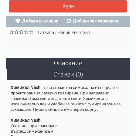
Купи
Добави в желани
Добави за сравняване
0 отзива
Напишете отзив
/
Описание
Отзиви (0)
Химикал Nash
- тази страхотна химикална е специално
проектирана за лазерно гравиране. При направено
гравиране има светлина, която свети. Химикалът е
изключително лек и удобен за ръката с гумирана зона за
захващане. Пише в синьо и има черен корпус.
Химикал Nash
Светлина при гравиране
Въртящ се механизъм