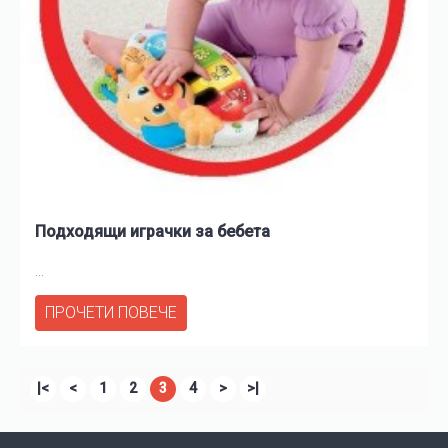
Подходящи играчки за бебета
...
ПРОЧЕТИ ПОВЕЧЕ
|<
<
1
2
3
4
>
>|