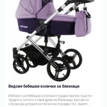
Видове бебешки колички за близнаци
Изборът на бебешка количка е трудна мисия, още по-
трудно е, когато става дума за близнаци. Ако ви се
случва да купувате количка за пореден път, имате ...