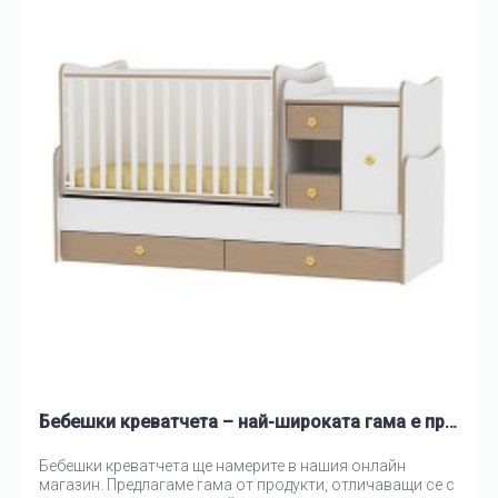
Бебешки креватчета – най-широката гама е при нас!
Бебешки креватчета ще намерите в нашия онлайн
магазин. Предлагаме гама от продукти, отличаващи се с