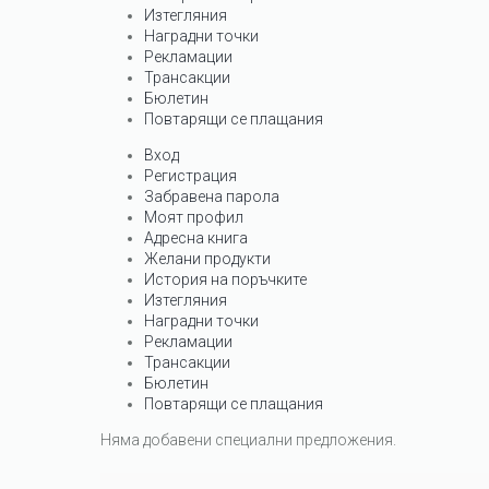
Изтегляния
Наградни точки
Рекламации
Трансакции
Бюлетин
Повтарящи се плащания
Вход
Регистрация
Забравена парола
Моят профил
Адресна книга
Желани продукти
История на поръчките
Изтегляния
Наградни точки
Рекламации
Трансакции
Бюлетин
Повтарящи се плащания
Няма добавени специални предложения.