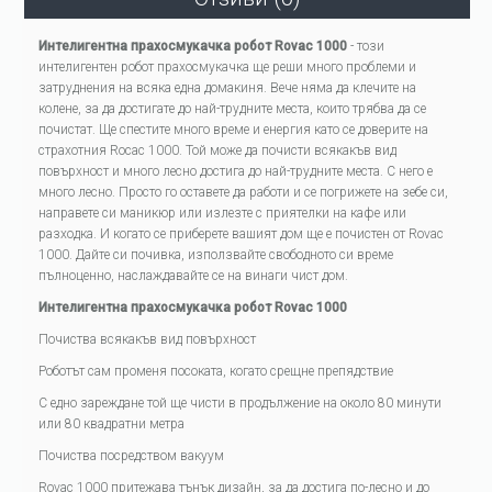
Интелигентна прахосмукачка робот Rovac 1000
- този
интелигентен робот прахосмукачка ще реши много проблеми и
затруднения на всяка една домакиня. Вече няма да клечите на
колене, за да достигате до най-трудните места, които трябва да се
почистат. Ще спестите много време и енергия като се доверите на
страхотния Rocac 1000. Той може да почисти всякакъв вид
повърхност и много лесно достига до най-трудните места. С него е
много лесно. Просто го оставете да работи и се погрижете на зебе си,
направете си маникюр или излезте с приятелки на кафе или
разходка. И когато се приберете вашият дом ще е почистен от Rovac
1000. Дайте си почивка, използвайте свободното си време
пълноценно, наслаждавайте се на винаги чист дом.
Интелигентна прахосмукачка робот Rovac 1000
Почиства всякакъв вид повърхност
Роботът сам променя посоката, когато срещне препядствие
С едно зареждане той ще чисти в продължение на около 80 минути
или 80 квадратни метра
Почиства посредством вакуум
Rovac 1000 притежава тънък дизайн, за да достига по-лесно и до