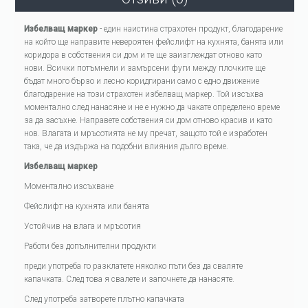
Избелващ маркер
- един наистина страхотен продукт, благодарение
на който ще направите невероятен фейслифт на кухнята, банята или
коридора в собствения си дом и те ще заизглеждат отново като
нови. Всички потъмнели и замърсени фуги между плочките ще
бъдат много бързо и лесно коридгирани само с едно движение
благодарение на този страхотен избелващ маркер. Той изсъхва
моментално след нанасяне и не е нужно да чакате определено време
за да засъхне. Направете собствения си дом отново красив и като
нов. Влагата и мръсотията не му пречат, защото той е изработен
така, че да издържа на подобни влияния дълго време.
Избелващ маркер
Моментално изсъхване
Фейслифт на кухнята или банята
Устойчив на влага и мръсотия
Работи без допълнителни продукти
преди употреба го разклатете няколко пъти без да сваляте
капачката. След това я свалете и започнете да нанасяте.
След употреба затворете плътно капачката