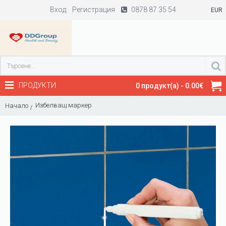
Вход
Регистрация
0878 87 35 54
EUR
ПРОДУКТИ
0 продукт(а) - 0.00€
Избелващ маркер
Начало