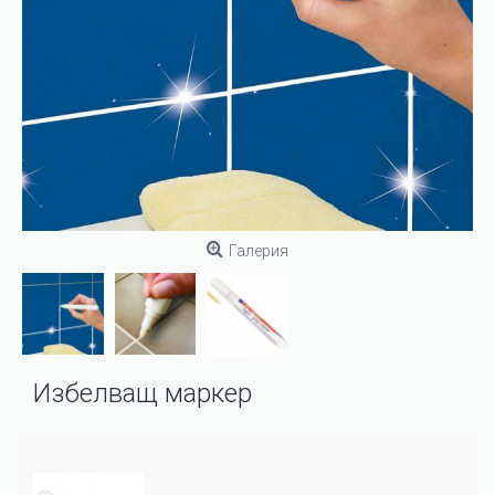
Галерия
Избелващ маркер