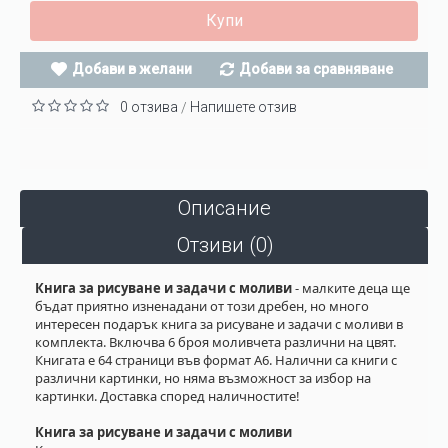
Купи
Добави в желани
Добави за сравняване
0 отзива
Напишете отзив
/
Описание
Отзиви (0)
Книга за рисуване и задачи с моливи
- малките деца ще
бъдат приятно изненадани от този дребен, но много
интересен подарък книга за рисуване и задачи с моливи в
комплекта. Включва 6 броя моливчета различни на цвят.
Книгата е 64 страници във формат А6. Налични са книги с
различни картинки, но няма възможност за избор на
картинки. Доставка според наличностите!
Книга за рисуване и задачи с моливи