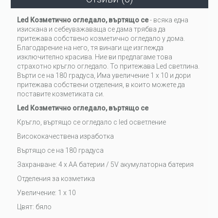
Led Козметично огледало, въртящо се
- всяка една
изискана и себеуважаваща се дама трябва да
притежава собствено козметично огледало у дома.
Благодарение на него, тя винаги ще изглежда
изключително красива. Ние ви предлагаме това
страхотно кръгло огледало. То притежава Led светлина.
Върти се на 180 градуса, Има увеличение 1 х 10 и дори
притежава собствени отделения, в които можете да
поставите козметиката си.
Led Козметично огледало, въртящо се
Кръгло, въртящо се огледало с led осветление
Висококачествена изработка
Въртящо се на 180 градуса
Захранване: 4 x AA батерии / 5V акумулаторна батерия
Отделения за козметика
Увеличение: 1 х 10
Цвят: бяло