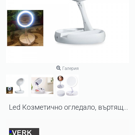
Галерия
Led Козметично огледало, въртящо се