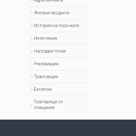
Адресна книга
Желани продукти
История на поръчките
Изтегляния
Наградни точки
Рекламации
Трансакции
Бюлетин
Повтарящи се
плащания