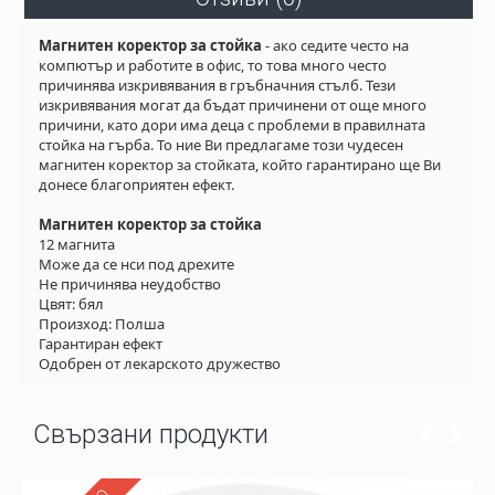
Магнитен коректор за стойка
- ако седите често на
компютър и работите в офис, то това много често
причинява изкривявания в гръбначния стълб. Тези
изкривявания могат да бъдат причинени от още много
причини, като дори има деца с проблеми в правилната
стойка на гърба. То ние Ви предлагаме този чудесен
магнитен коректор за стойката, който гарантирано ще Ви
донесе благоприятен ефект.
Магнитен коректор за стойка
12 магнита
Може да се нси под дрехите
Не причинява неудобство
Цвят: бял
Произход: Полша
Гарантиран ефект
Одобрен от лекарското дружество
Свързани продукти