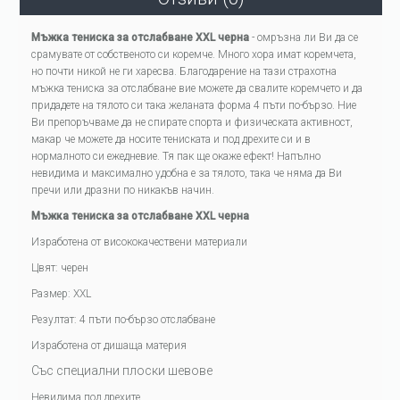
Мъжка тениска за отслабване XXL черна
- омръзна ли Ви да се
срамувате от собственото си коремче. Много хора имат коремчета,
но почти никой не ги харесва. Благодарение на тази страхотна
мъжка тениска за отслабване вие можете да свалите коремчето и да
придадете на тялото си така желаната форма 4 пъти по-бързо. Ние
Ви препоръчваме да не спирате спорта и физическата активност,
макар че можете да носите тениската и под дрехите си и в
нормалното си ежедневие. Тя пак ще окаже ефект! Напълно
невидима и максимално удобна е за тялото, така че няма да Ви
пречи или дразни по никакъв начин.
Мъжка тениска за отслабване XXL черна
Изработена от висококачествени материали
Цвят: черен
Размер: XXL
Резултат: 4 пъти по-бързо отслабване
Изработена от дишаща материя
Със специални плоски шевове
Невидима под дрехите