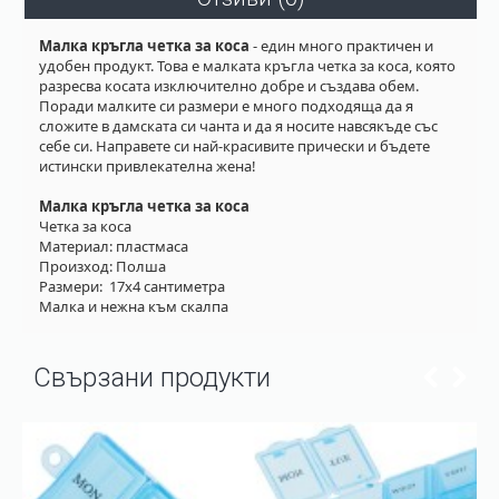
Малка кръгла четка за коса
- един много практичен и
удобен продукт. Това е малката кръгла четка за коса, която
разресва косата изключително добре и създава обем.
Поради малките си размери е много подходяща да я
сложите в дамската си чанта и да я носите навсякъде със
себе си. Направете си най-красивите прически и бъдете
истински привлекателна жена!
Малка кръгла четка за коса
Четка за коса
Материал: пластмаса
Произход: Полша
Размери: 17х4 сантиметра
Малка и нежна към скалпа
Свързани продукти