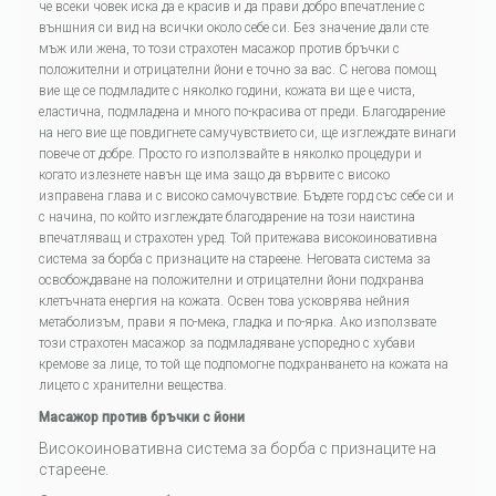
че всеки човек иска да е красив и да прави добро впечатление с
външния си вид на всички около себе си. Без значение дали сте
мъж или жена, то този страхотен масажор против бръчки с
положителни и отрицателни йони е точно за вас. С негова помощ
вие ще се подмладите с няколко години, кожата ви ще е чиста,
еластична, подмладена и много по-красива от преди. Благодарение
на него вие ще повдигнете самучувствието си, ще изглеждате винаги
повече от добре. Просто го използвайте в няколко процедури и
когато излезнете навън ще има защо да вървите с високо
изправена глава и с високо самочувствие. Бъдете горд със себе си и
с начина, по който изглеждате благодарение на този наистина
впечатляващ и страхотен уред. Той притежава високоиновативна
система за борба с признаците на стареене. Неговата система за
освобождаване на положителни и отрицателни йони подхранва
клетъчната енергия на кожата. Освен това усковрява нейния
метаболизъм, прави я по-мека, гладка и по-ярка. Ако използвате
този страхотен масажор за подмладяване успоредно с хубави
кремове за лице, то той ще подпомогне подхранването на кожата на
лицето с хранителни вещества.
Масажор против бръчки с йони
Високоиновативна система за борба с признаците на
стареене.