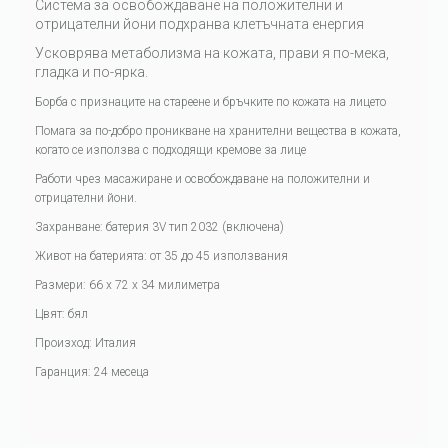
Система за освобождаване на положителни и
отрицателни йони подхранва клетъчната енергия
Усковрява метаболизма на кожата, прави я по-мека,
гладка и по-ярка.
Борба с признаците на стареене и бръчките по кожата на лицето
Помага за по-добро проникване на хранителни вещества в кожата,
когато се използва с подходящи кремове за лице
Работи чрез масажиране и освобождаване на положителни и
отрицателни йони.
Захранване: батерия 3V тип 2032 (включена)
Живот на батерията: от 35 до 45 използвания
Размери: 66 x 72 x 34 милиметра
Цвят: бял
Произход: Италия
Гаранция: 24 месеца