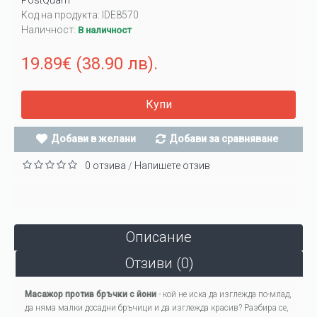
PostQuam
Код на продукта:
IDE8570
Наличност:
В наличност
19.89€ (38.90 лв).
Купи
Добави в желани
Добави за сравняване
0 отзива
Напишете отзив
/
Описание
Отзиви (0)
Масажор против бръчки с йони
- кой не иска да изглежда по-млад,
да няма малки досадни бръчици и да изглежда красив? Разбира се,