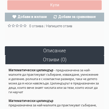
Купи
Добави в желани
Добави за сравняване
0 отзива
Напишете отзив
/
Описание
Отзиви (0)
Математически цилиндър
- предназначена за най-
малките да практикуват събиране, изваждане, умножение
и деление. ролката е с компактни размери, така че детето
може да я носи навсякъде. Цилиндърът е предназначен за
деца, които вече знаят числата или за тези, които искат да
ги научат
Математически цилиндър
предназначена за най-малките да практикуват събиране,