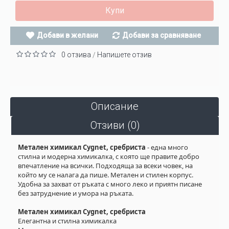
Купи
Добави в желани
Добави за сравняване
0 отзива
Напишете отзив
/
Описание
Отзиви (0)
Метален химикал Cygnet, сребриста
- една много
стилна и модерна химикалка, с която ще правите добро
впечатление на всички. Подходяща за всеки човек, на
който му се налага да пише. Метален и стилен корпус.
Удобна за захват от ръката с много леко и приятн писане
без затруднение и умора на ръката.
Метален химикал Cygnet, сребриста
Елегантна и стилна химикалка