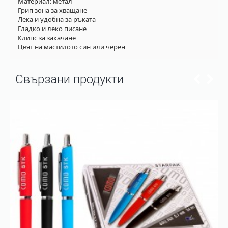
Материал: метал
Грип зона за хващане
Лека и удобна за ръката
Гладко и леко писане
Клипс за закачане
Цвят на мастилото син или черен
Свързани продукти