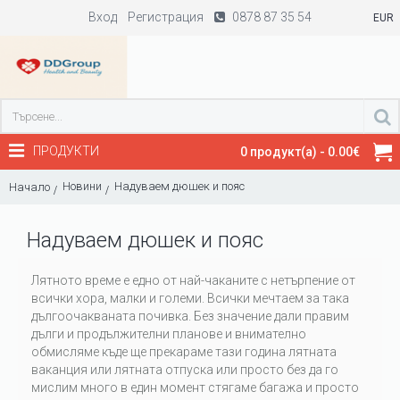
Вход
Регистрация
0878 87 35 54
EUR
ПРОДУКТИ
0 продукт(а) - 0.00€
Новини
Надуваем дюшек и пояс
Начало
Надуваем дюшек и пояс
Лятното време е едно от най-чаканите с нетърпение от
всички хора, малки и големи. Всички мечтаем за така
дългоочакваната почивка. Без значение дали правим
дълги и продължителни планове и внимателно
обмисляме къде ще прекараме тази година лятната
ваканция или лятната отпуска или просто без да го
мислим много в един момент стягаме багажа и просто