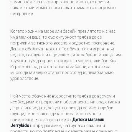
заминаваме на някоя прекрасно място, то всички
чакаме този момент през цялата зима и то с огромно
нетърпение.
Когато ходим на море или басейн през лятото и с нас
има малки деца, то със сигурност трябва да се
погрижим за тяхното весело и радостно прекарване.
Децата обожават водата. Те обичат да си играят във
водата, да плуват и още какво ли не забавно може да им
хрумне на ум да правят с водата в морето или басейна.
Игрите във водата са толкова забавни, а когато са
много деца заедно стават просто едно незабравимо
удоволствсие.
Най-често обаче ние възрастните трябва да вземем и
необходимите предпазни и обезопасителни средства на
децата във водата, защото дори и да са много добри
плувци, те все пак са деца и не са много много
внимателни. Ето за това ние от
Детски магазин
Jerrykids
ви предлагаме една група от различни
продукти, които подбрахме и селектирахме специално