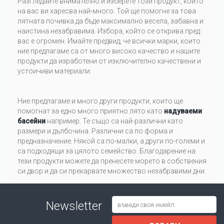
Разгледайте внимателно и изберете този продукт, който
на вас ви харесва най-много. Той ще помогне за това
лятната почивка да бъде максимално весела, забавна и
наистина незабравима. Избора, който се открива пред
вас е огромен. Имайте предвид, че всички марки, които
ние предлагаме са от много високо качество и нашите
продукти да изработени от изключително качествени и
устоичиви материали.
Ние предлагаме и много други продукти, които ще
помогнат за едно много приятно лято като
надуваеми
басейни
например. Те също са най-различни като
размери и дълбочина. Различни са по форма и
предназначение. Някой са по-малки, а други по-големи и
са подходящи за цялото семейство. Благодарение на
тези продукти можете да пренесете морето в собствения
си двор и да си прекарвате множество незабравими дни.
Newsletter