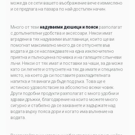
може да се сети вашето въображение вече е измислено
и се предлага на пазара по най-достъпен начин.
Много от тези
надуваеми дюшеци и пояси
разполагат
с допълнителни удобства и аксесоари. Някои имат
вградени в тях надуваеми възглавници, които ще ви
помогнат максимално много да се отпуснете във
водата и да се наслаждавате на една изключително
приятна и пълноценна почивка и на галещите слънчеви
лъчи. Някои от тях имат и поставки за чаши, за да може
като си легнете и отпуснете на тях да имате и специално
място, на което да си поставите разхладителната
напитка и тя винаги да бъде под ръка. Това ще е
истинско удоволствсие за абсолютно всеки човек.
Други подобни продукти разполагат с много удобни и
здрави дръжки, благодарение на които можете много
сигурно и стабилно да се захванете и задържате над
водата върху пояса дори и когато има вълнение на
водата.