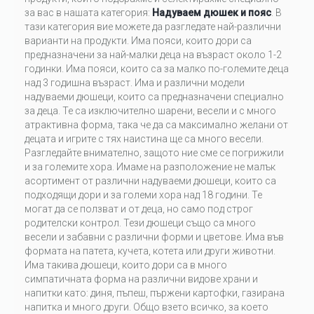
за вас в нашата категория:
Надуваем дюшек и пояс
. В
тази категория вие можете да разгледате най-различни
варианти на продукти. Има пояси, които дори са
предназначени за най-малки деца на възраст около 1-2
годинки. Има пояси, които са за малко по-големите деца
над 3 годишна възраст. Има и различни модели
надуваеми дюшеци, които са предназначени специално
за деца. Те са изключително шарени, весели и с много
атрактивна форма, така че да са максимално желани от
децата и игрите с тях наистина ще са много весели.
Разгледайте внимателно, защото ние сме се погрижили
и за големите хора. Имаме на разположение не малък
асортимент от различни надуваеми дюшеци, които са
подходящи дори и за големи хора над 18 години. Те
могат да се ползват и от деца, но само под строг
родителски контрол. Тези дюшеци също са много
весели и забавни с различни форми и цветове. Има във
формата на патета, кучета, котета или други животни.
Има такива дюшеци, които дори са в много
симпатичната форма на различни видове храни и
напитки като: диня, пъпеш, пържени картофки, газирана
напитка и много други. Общо взето всичко, за което