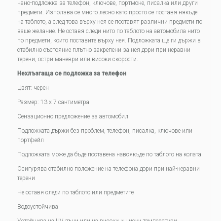
нано-подложка за телефон, ключове, портмоне, писалка или други
предмети. Използва се много лесно като просто се поставя някъде
на таблото, а след това върху нея се поставят различни предмети по
ваше желание. Не оставя следи нито по таблото на автомобила нито
по предмети, които поставите върху нея. Подложката ще ги държи в
стабилно състояние плътно закрепени за нея дори при неравни
терени, остри маневри или високи скорости.
Нехлъзгаща се подложка за телефон
Цвят: черен
Размер: 13 х 7 сантиметра
Сензационно предложение за автомобил
Подложката държи без проблем, телефон, писалка, ключове или
портфейл
Подложката може да бъде поставена навсякъде по таблото на колата
Осигурява стабилно положение на телефона дори при най-неравни
терени
Не оставя следи по таблото или предметите
Водоустойчива