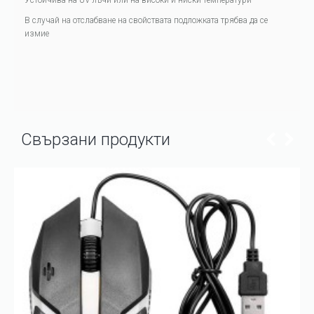
Устойчива на UV лъчи или на високи и ниски температури
В случай на отслабване на свойствата подложката трябва да се
измие
Свързани продукти