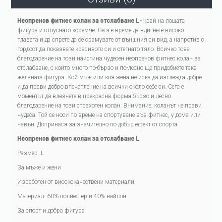
Неопренов фитнес колан за отслабване L
- край на лошата
фигура и отпуснато коремче. Сега е време да вдигнете високо
главата и да спрете да се срамувате от външния си вид, а напротив с
гордост да показвате красивото си и стегнато тяло. Всичко това
благодарение на този наистина чудесен неопренов фитнес колан за
отслабване, с който много по-бързо и по-лесно ще придобиете така
желаната фигура. Кой мъж или коя жена не иска да изглежда добре
и да прави добро впечатление на всички около себе си. Сега е
моментът да влезнете в прекрасна форма бързо и лесно
благодарение на този страхотен колан. Внимание: коланът не прави
чудеса. Той се носи по време на спортуване във фитнес, у дома или
навън. Допринася за значително по-добър ефект от спорта.
Неопренов фитнес колан за отслабване L
Размер: L
За мъже и жени
Изработен от висококачествени материали
Материал: 60% полиестер и 40% найлон
За спорт и добра фигура