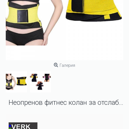
Галерия
Неопренов фитнес колан за отслабване L