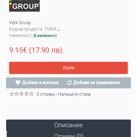
Verk Group
Код на продукта:
15834_L
Наличност:
В наличност
9.15€ (17.90 лв).
Купи
Добави в желани
Добави за сравняване
0 отзива
Напишете отзив
/
Описание
Отзиви (0)