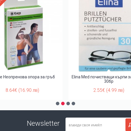
ЧНОСТ
re Неопренова опора за гръб
Elina Med почистващи кърпи з
30бр
8.64€ (16.90 лв)
2.55€ (4.99 лв)
Newsletter