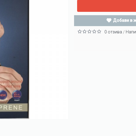
Добави в 
0 отзива
Напи
/