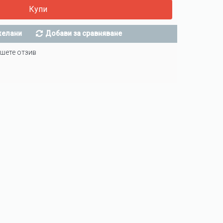
Купи
желани
Добави за сравняване
шете отзив