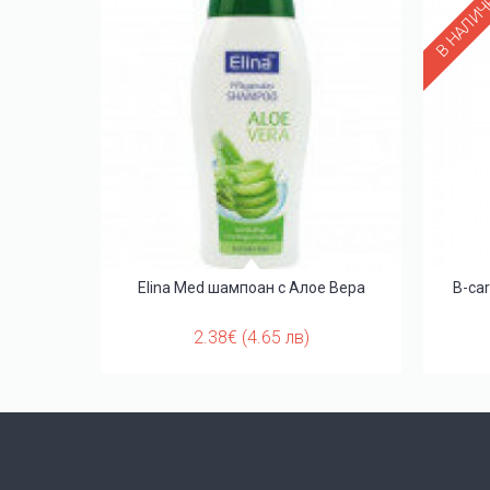
В НАЛИ
таци
Elina Med шампоан с Алое Вера
B-ca
2.38€ (4.65 лв)