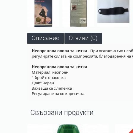
Описание
Отзиви (0)
Неопренова опора за китка
- При всякакъв тип нео
регулирате силата на компресията, благодарения на ле
Неопренова опора за китка
Материал: неопрен
1 брой в опаковка
Цвят: Черен
Захваща се с лепенка
Регулиране на компресията
Свързани продукти