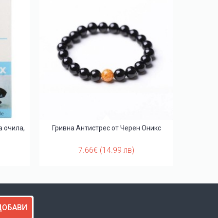
а очила,
Гривна Антистрес от Черен Оникс
Гривна 
7.66€ (14.99 лв)
ДОБАВИ