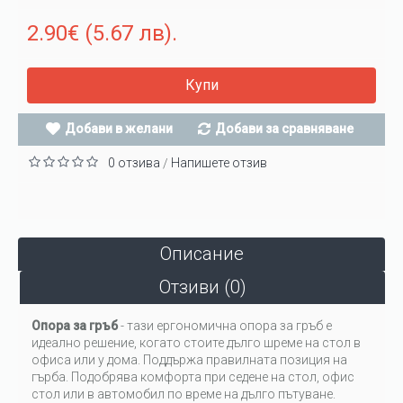
2.90€ (5.67 лв).
Купи
Добави в желани
Добави за сравняване
0 отзива
Напишете отзив
/
Описание
Отзиви (0)
Опора за гръб
- тази ергономична опора за гръб е
идеално решение, когато стоите дълго шреме на стол в
офиса или у дома. Поддържа правилната позиция на
гърба. Подобрява комфорта при седене на стол, офис
стол или в автомобил по време на дълго пътуване.