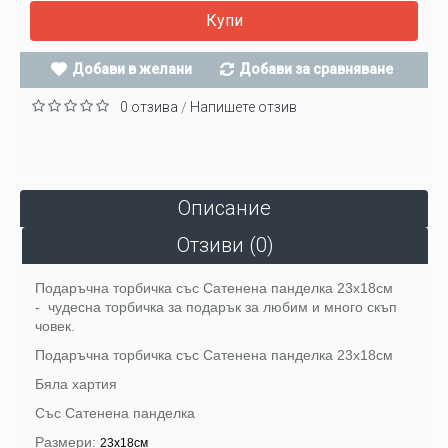
Купи
Добави в желани
Добави за сравняване
0 отзива
Напишете отзив
/
Описание
Отзиви (0)
Подаръчна торбичка със Сатенена панделка 23х18см
-
чудесна торбичка за подарък за любим и много скъп
човек.
Подаръчна торбичка със Сатенена панделка 23х18см
Бяла хартия
Със Сатенена панделка
Размери:
23х18см