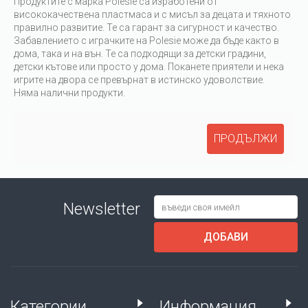
Продуктите с марка Polesie са изработени от
висококачествена пластмаса и с мисъл за децата и тяхното
правилно развитие. Те са гарант за сигурност и качество.
Забавлението с играчките на Polesie може да бъде както в
дома, така и на вън. Те са подходящи за детски градини,
детски кътове или просто у дома. Поканете приятели и нека
игрите на двора се превърнат в истинско удоволствие.
Няма налични продукти.
ПРОДЪЛЖИ
Newsletter
ДОБАВИ
Категории
Информация