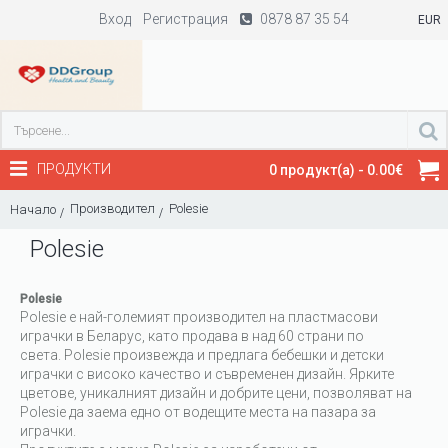
Вход
Регистрация
0878 87 35 54
EUR
ПРОДУКТИ
0 продукт(а) - 0.00€
Производител
Polesie
Начало
Polesie
Polesie
Polesie е най-големият производител на пластмасови
играчки в Беларус, като продава в над 60 страни по
света. Polesie произвежда и предлага бебешки и детски
играчки с високо качество и съвременен дизайн. Ярките
цветове, уникалният дизайн и добрите цени, позволяват на
Polesie да заема едно от водещите места на пазара за
играчки.