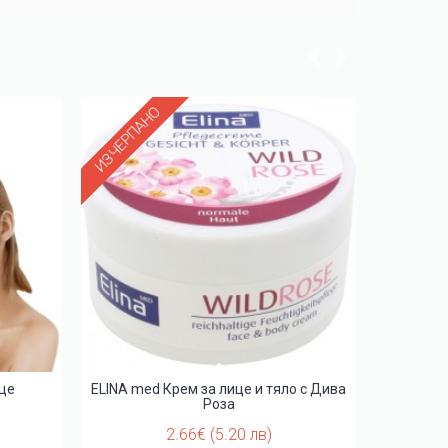
ИЗЧЕРПАНО
це
ELINA med Крем за лице и тяло с Дива
Wundm
Роза
2.66€ (5.20 лв)