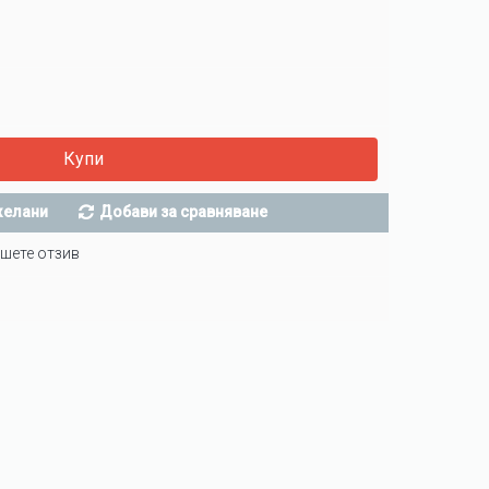
Купи
желани
Добави за сравняване
шете отзив