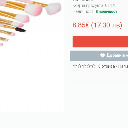
Код на продукта:
01470
Наличност:
В наличност
8.85€ (17.30 лв).
Добави в 
0 отзива
Напи
/