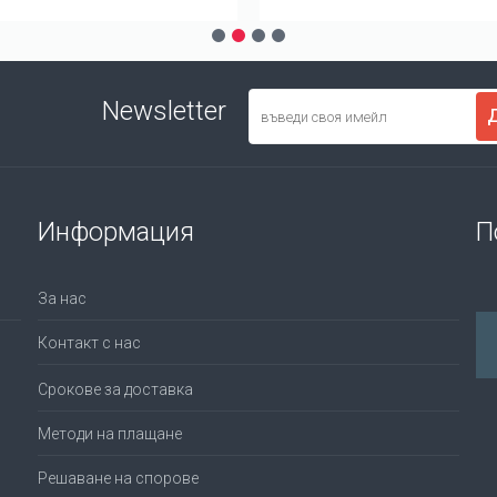
Newsletter
Информация
П
За нас
Контакт с нас
Срокове за доставка
Методи на плащане
Решаване на спорове