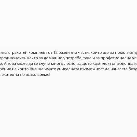
тина страхотен комплект от 12 различни части, които ще ви помогнат 
 предназначен както за домашно употреба, така и за професионална уп
си. А това може да се случи много лесно, защото комплектът включва и
рение на които Вие ще имате уникалната възможност да нанесете без
влекателна по всяко време!