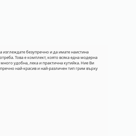
да изглеждате безупречно и да имате наистина
отреба. Това е комплект, която всяка една модерна
 много удобна, лека и практична кутийка. Ние Ви
упречно най-красив и най-различен тип грим върху