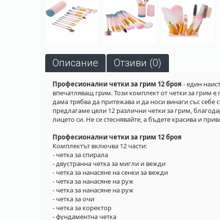
Описание
Отзиви (0)
Професионални четки за грим 12 броя
- един наис
впечатляващ грим. Този комплект от четки за грим е
дама трябва да притежава и да носи винаги със себе 
предлагаме цели 12 различни четки за грим, благода
лицето си. Не се стеснявайте, а бъдете красива и при
Професионални четки за грим 12 броя
Комплектът включва 12 части:
- четка за спирала
- двустранна четка за мигли и вежди
- четка за нанасяне на сенки за вежди
- четка за нанасяне на руж
- четка за нанасяне на руж
- четка за очи
- четка за коректор
- фундаментна четка