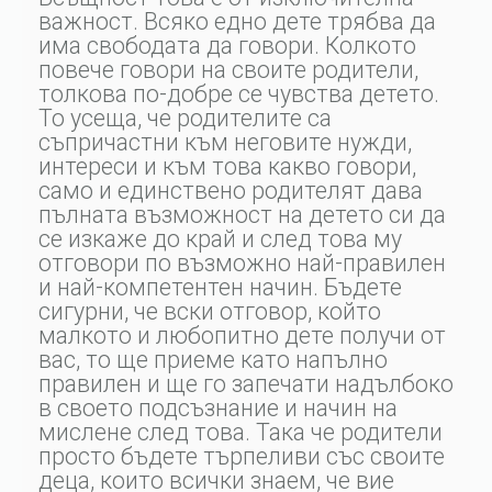
важност. Всяко едно дете трябва да
има свободата да говори. Колкото
повече говори на своите родители,
толкова по-добре се чувства детето.
То усеща, че родителите са
съпричастни към неговите нужди,
интереси и към това какво говори,
само и единствено родителят дава
пълната възможност на детето си да
се изкаже до край и след това му
отговори по възможно най-правилен
и най-компетентен начин. Бъдете
сигурни, че вски отговор, който
малкото и любопитно дете получи от
вас, то ще приеме като напълно
правилен и ще го запечати надълбоко
в своето подсъзнание и начин на
мислене след това. Така че родители
просто бъдете търпеливи със своите
деца, които всички знаем, че вие