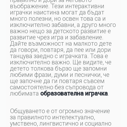
въображение. Тези интерактивни
играчки наистина могат да бъдат
много полезни, но освен това са и
изключително забавни, а друго много
важно нещо за детското развитие е
развитие чрез игра и забавление.
Дайте възможност на малкото дете
да говори, повтаря, да пее или дори
танцува заедно с играчката. Това е
изключително важно. Ще видите, че
детето толкова бързо ще запомни
любими фрази, думи и песнички, че
ще започне да ги повтаря съвсем
самостоятелно без съпровода от
любимата
образователна играчка
.
Общуването е от огромно значение
за правилното интелектуално,
умствено, лингвистично и социално