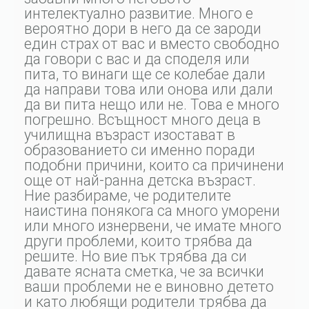
интелектуално развитие. Много е
вероятно дори в него да се зароди
един страх от вас и вместо свободно
да говори с вас и да споделя или
пита, то винаги ще се колебае дали
да направи това или онова или дали
да ви пита нещо или не. Това е много
погрешно. Всъщност много деца в
училищна възраст изостават в
образованието си именно поради
подобни причини, които са причинени
още от най-ранна детска възраст.
Ние разбираме, че родителите
наистина понякога са много уморени
или много изнервени, че имате много
други проблеми, които трябва да
решите. Но вие пък трябва да си
давате ясната сметка, че за всички
ваши проблеми не е виновно детето
и като любящи родители трябва да