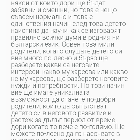
някои от които дори ще бъдат
забавни и смешни, но това е нещо
съвсем нормално и това е
единствения начин след това детето
наистина да научи как се изговарят
правилно всички думи в родния ни
български език. Освен това мили
родители, когато слушате детето си
вие много по-лесно и бързо ще
разберете какви са неговите
интереси, какво му харесва или какво
не му харесва, ще разберете неговите
нужди и потребности. По този начин
вие ще имате уникалната
възможност да станете по-добри
родители, които да съпътстват
детето си в неговото развитие и
растеж за дълъг период от време,
дори когато то вече е по-голямо. Ще
можете по-лесно да го насочвате в