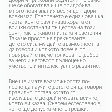
ще се обогатява и ще придобива
много нови знания всеки ден, дори
всеки час. Говоренето е една човешка
черта, която различава хората от
всички останали същества на този
свят, както животни, така и растения.
Така че просто не прекъсвайте
детето си, а му дайте възможността
да говори и колкото повече, то
повярвайте ни, че толкова по-добре
за него и неговото пълноценно
умствено и интелектуално развитие.
Вие ще имате възможността по-
лесно да научите детето си да говори
правилно, тогава когато го
изслушвате докрай и чувата всичко,
което ви казва. Съвсем естествено е,
че то ще допуска много грешки,