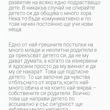
развитие на всяко едно подрастващо
дете. В никакъв случай не спирайте
детето си да общува с много хора.
Нека то бъде комуникативно и по
този начин постоянно ще учи нови
неща.
Едно от най-грешните постъпки на
много млади и неопитни родители е
да прекъсват детето си, да не му
дават думата, а когато са изнервени
и ядосани просто да му викнат и да
му се накарат. Това ще подтисне
детето. То ще започне да чувства
отблъснато от хората, които най-
много обича и на които най-вярва –
собствените си родители. Всичко
това ще направи детето по
асоциално и със сигурност ще
забавни много неговото