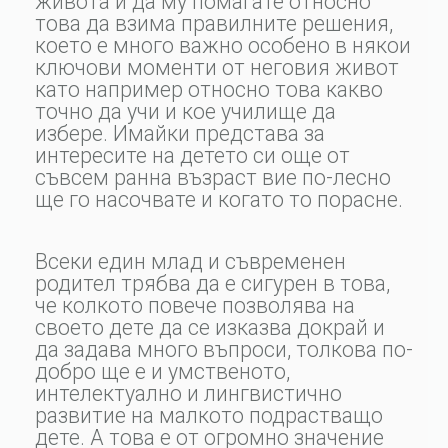
живота и да му помагате относно
това да взима правилните решения,
което е много важно особено в някои
ключови моменти от неговия живот
като например относно това какво
точно да учи и кое училище да
избере. Имайки представа за
интересите на детето си още от
съвсем ранна възраст вие по-лесно
ще го насочвате и когато то порасне.
Всеки един млад и съвременен
родител трябва да е сигурен в това,
че колкото повече позволява на
своето дете да се изказва докрай и
да задава много въпроси, толкова по-
добро ще е и умственото,
интелектуално и лингвистично
развитие на малкото подрастващо
дете. А това е от огромно значение