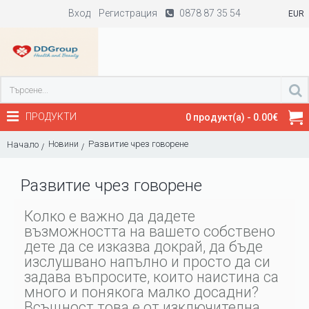
Вход
Регистрация
0878 87 35 54
EUR
ПРОДУКТИ
0 продукт(а) - 0.00€
Новини
Развитие чрез говорене
Начало
Развитие чрез говорене
Колко е важно да дадете
възможността на вашето собствено
дете да се изказва докрай, да бъде
изслушвано напълно и просто да си
задава въпросите, които наистина са
много и понякога малко досадни?
Всъщност това е от изключителна