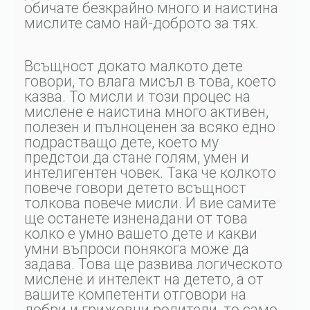
обичате безкрайно много и наистина
мислите само най-доброто за тях.
Всъщност докато малкото дете
говори, то влага мисъл в това, което
казва. То мисли и този процес на
мислене е наистина много активен,
полезен и пълноценен за всяко едно
подрастващо дете, което му
предстои да стане голям, умен и
интелигентен човек. Така че колкото
повече говори детето всъщност
толкова повече мисли. И вие самите
ще останете изненадани от това
колко е умно вашето дете и какви
умни въпроси понякога може да
задава. Това ще развива логическото
мислене и интелект на детето, а от
вашите компетенти отговори на
добри и грижовни родители, то само