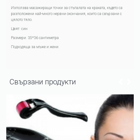
Използва масажиращи точки за стъпалата на краката, където са
разположени най-много нервни окончания, които са свързани с
цялото тяло.
Цвят: син
Размери: 35*36 сантиметра
Подходяща за мъже и жени
Свързани продукти