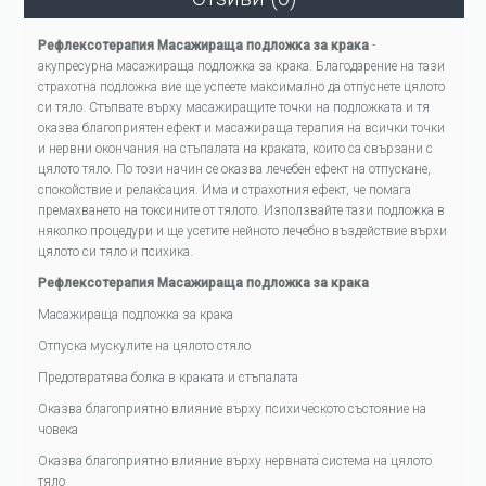
Рефлексотерапия Масажираща подложка за крака
-
акупресурна масажираща подложка за крака. Благодарение на тази
страхотна подложка вие ще успеете максимално да отпуснете цялото
си тяло. Стъпвате върху масажиращите точки на подложката и тя
оказва благоприятен ефект и масажираща терапия на всички точки
и нервни окончания на стъпалата на краката, които са свързани с
цялото тяло. По този начин се оказва лечебен ефект на отпускане,
спокойствие и релаксация. Има и страхотния ефект, че помага
премахването на токсините от тялото. Използвайте тази подложка в
няколко процедури и ще усетите нейното лечебно въздействие върхи
цялото си тяло и психика.
Рефлексотерапия Масажираща подложка за крака
Масажираща подложка за крака
Отпуска мускулите на цялото стяло
Предотвратява болка в краката и стъпалата
Оказва благоприятно влияние върху психическото състояние на
човека
Оказва благоприятно влияние върху нервната система на цялото
тяло