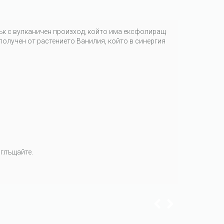
камък с вулканичен произход, който има ексфолиращ
получен от растението Ванилия, който в синергия
оглъщайте.