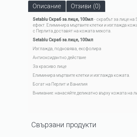
Описание
Отзиви (0)
Setablu Скраб за лице, 100мл
- скрабът за лице на
ефект. Елиминира мъртвите клетки и изглажда кожа
с Перлита доставят на кожата мекота.
Setablu Скраб за лице, 100мл
Изглажда, подновява, ексфолира
Антиоксидантно действие
За красиво лице
Елиминира мъртвите клетки и изглажда кожата.
Богат на Перлит и Ванилия
Внимание: нанасяйте деликатно върху кожата на ли
Свързани продукти