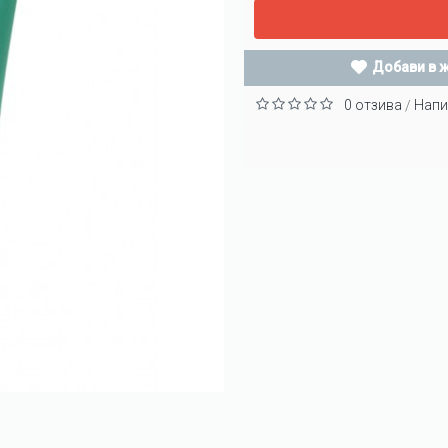
Добави в 
0 отзива
Напи
/