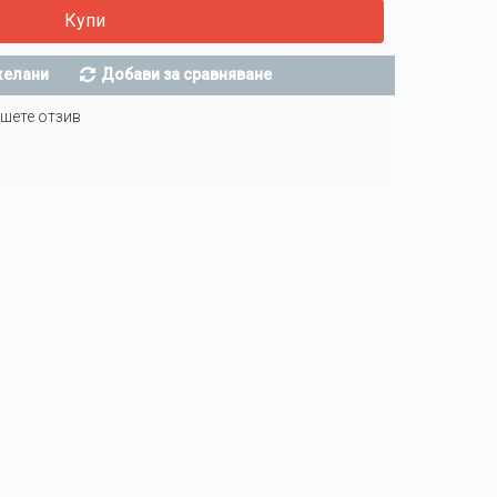
Купи
желани
Добави за сравняване
шете отзив