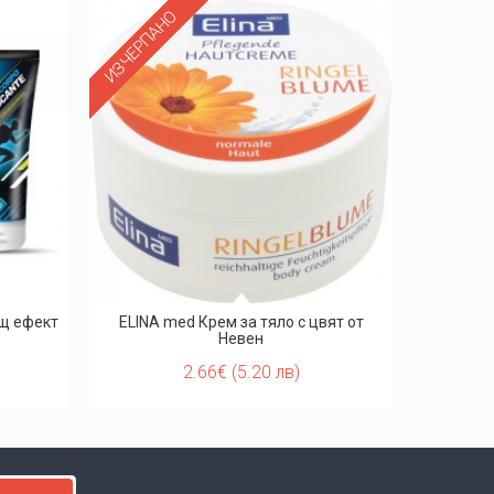
ИЗЧЕРПАНО
ащ ефект
ELINA med Крем за тяло с цвят от
LED Маса
Невен
2.66€ (5.20 лв)