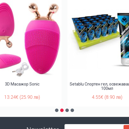
3D Масажор Sonic
Setablu Спортен гел, освежав
100мл
13.24€ (25.90 лв)
4.55€ (8.90 лв)