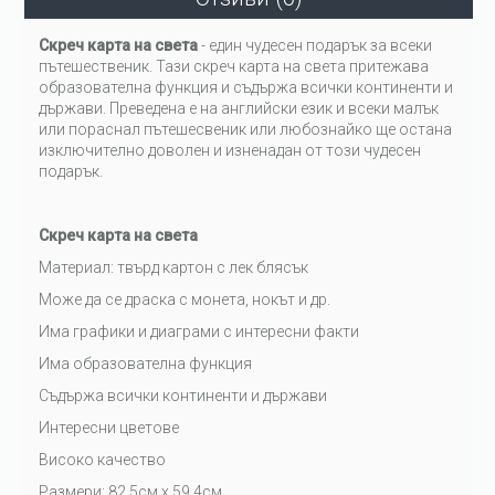
Скреч карта на света
- един чудесен подарък за всеки
пътешественик. Тази скреч карта на света притежава
образователна функция и съдържа всички континенти и
държави. Преведена е на английски език и всеки малък
или пораснал пътешесвеник или любознайко ще остана
изключително доволен и изненадан от този чудесен
подарък.
Скреч карта на света
Материал: твърд картон с лек блясък
Може да се драска с монета, нокът и др.
Има графики и диаграми с интересни факти
Има образователна функция
Съдържа всички континенти и държави
Интересни цветове
Високо качество
Размери: 82.5см х 59.4см