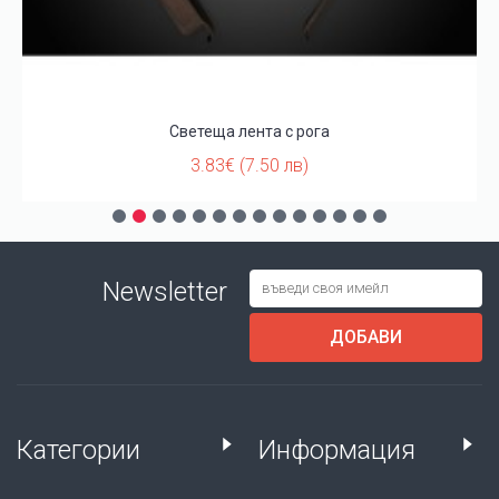
Светеща лента с рога
Све
3.83€ (7.50 лв)
3
Newsletter
ДОБАВИ
Категории
Информация