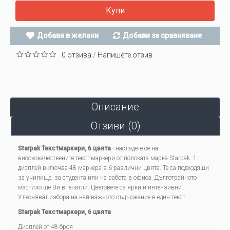
Купи
Добави в желани
Добави за сравняване
0 отзива
Напишете отзив
/
Описание
Отзиви (0)
Starpak Текстмаркери, 6 цвята
- насладете се на
висококачествените текст-маркери от полската марка Starpak. 1
дисплей включва 48 маркера в 6 различни цвята. Те са подходящи
за училище, за студента или на работа в офиса. Дълготрайното
мастило ще Ви впечатли. Цветовете са ярки и интензивни.
Улесняват избора на най-важното съдържание в един текст.
Starpak Текстмаркери, 6 цвята
Дисплей от 48 броя