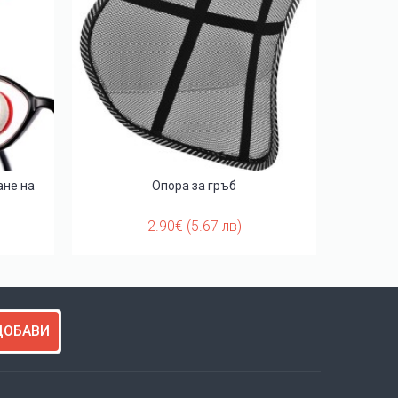
ане на
Опора за гръб
2.90€ (5.67 лв)
ДОБАВИ