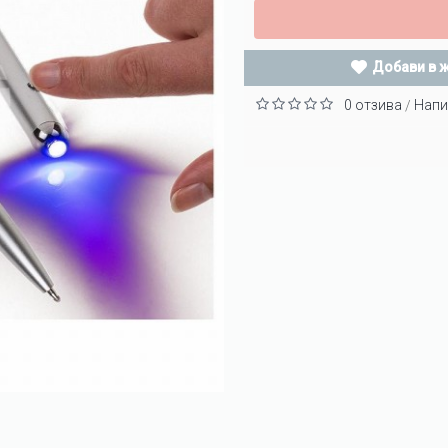
Добави в 
0 отзива
Напи
/