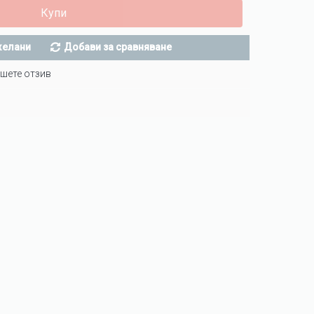
Купи
желани
Добави за сравняване
шете отзив