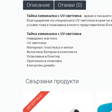
Описание
Отзиви (0)
Тайна химикалка с UV светлина
- време е писането
благодарение на специалната UV светлина в края на 
а освен това е опакована в много представителен блис
Тайна химикалка с UV светлина
Невидимо мастило
UV светлина
Материал: пластмаса и метал
Включени батерии в комплекта
Опакована в блистер
Оригинална опаковка
Елегантен дизайн
Свързани продукти
ИЗЧЕРПАНО