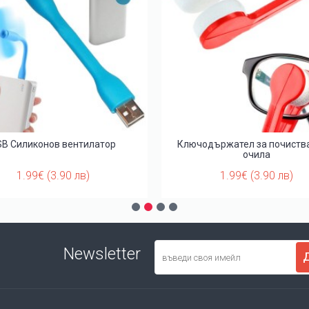
SB Силиконов вентилатор
Ключодържател за почиств
очила
1.99€ (3.90 лв)
1.99€ (3.90 лв)
Newsletter