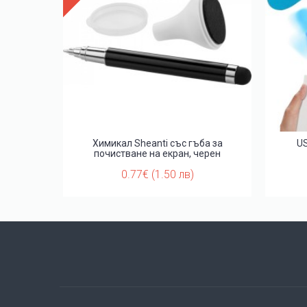
ка Scier
Химикал Sheanti със гъба за
U
почистване на екран, черен
0.77€ (1.50 лв)