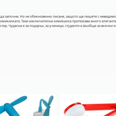
 да започне. Но не обикновенно писане, защото ще пишете с невидимо
химикалката. Тази изключителна химикалка притежава много елегантен
тер. Чудесна е за подарък, за ученици, студенти и въобще за всички х