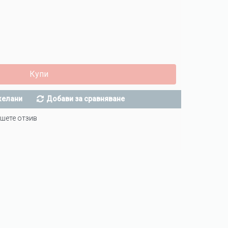
Купи
желани
Добави за сравняване
шете отзив