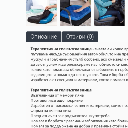
Описание
Отзиви (0)
Терапевтична гел възглавница
- знаете ли колко в
пътуваме някъде със семейния автомобил, то ние пр
мускули и гръбначния стълб особено, ако сме заели
да се отпуснем и да релаксираме на любимото си мяст
голям като помага за облекчаване на болките в гърб
седалището и помага да се отпуснете. Това е борба с
изработена от специални материали, които помагат в
Терапевтична гел възглавница
Възглавница от мемори пяна
Противоплъзгащо покритие
Изработен от висококачествени материали, които поз
Форма на пчелна пита
Предназначен за продължителна употреба
Помага в борбата с различни заболявания като болки
Помага за поддържане на добра и правилна стойка н