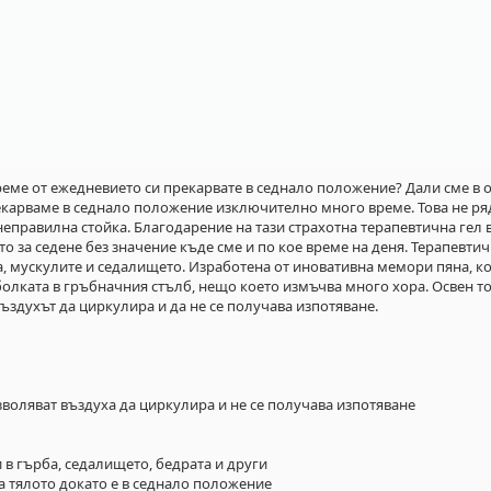
реме от ежедневието си прекарвате в седнало положение? Дали сме в о
екарваме в седнало положение изключително много време. Това не р
 неправилна стойка. Благодарение на тази страхотна терапевтична ге
о за седене без значение къде сме и по кое време на деня. Терапевти
а, мускулите и седалището. Изработена от иновативна мемори пяна, 
 болката в гръбначния стълб, нещо което измъчва много хора. Освен то
ъздухът да циркулира и да не се получава изпотяване.
воляват въздуха да циркулира и не се получава изпотяване
 в гърба, седалището, бедрата и други
а тялото докато е в седнало положение