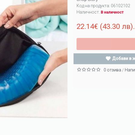
Код на продукта:
06102102
Наличност:
В наличност
22.14€ (43.30 лв).
Добави в 
0 отзива
Напи
/