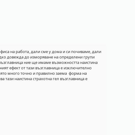
фиса на работа, дали сме у дома и си почиваме, дали
ядко довежда до изморяване на определени групи
л възглавница ние ще имаме възможността наистина
чният ефект от тази възглавница е изключително
която много точно и правилно заема форма на
ва тази наистина страхотна гел възглавница е