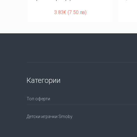
3.83€ (7.50 лв)
Категории
Топ оферти
Детски играчки Smoby