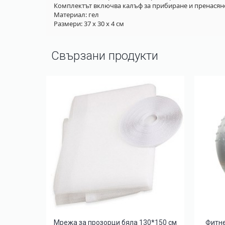
Комплектът включва калъф за прибиране и пренасян
Материал: гел
Размери: 37 х 30 х 4 см
Свързани продукти
Ново
3в1
Мрежа за прозорци бяла 130*150 см
Фитне