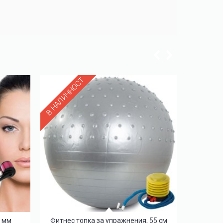
В НАЛИЧНОСТ
3 мм
Фитнес топка за упражнения, 55 см
Сутие