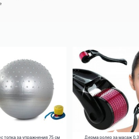
е
с топка за упражнения 75 см
Дерма ролер за масаж 0,