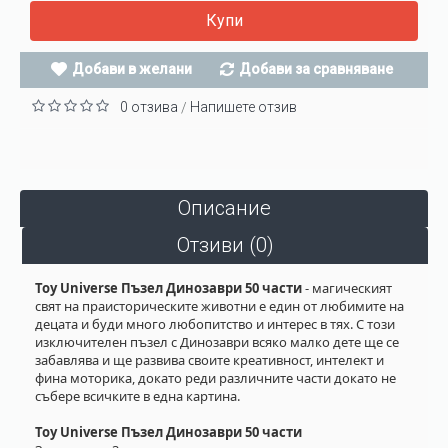
Купи
Добави в желани
Добави за сравняване
0 отзива
Напишете отзив
/
Описание
Отзиви (0)
Toy Universe Пъзел Динозаври 50 части
- магическият
свят на праисторическите животни е един от любимите на
децата и буди много любопитство и интерес в тях. С този
изключителен пъзел с Динозаври всяко малко дете ще се
забавлява и ще развива своите креативност, интелект и
фина моторика, докато реди различните части докато не
събере всичките в една картина.
Toy Universe Пъзел Динозаври 50 части