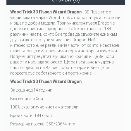
Wood Trick 3D Пъзел Wizard Dragon
- 3D Пъзелите с
украйнската марка Wood Trick отново са тук и то с нови
и още по-добри модели. Този уникален пъзел Dragon е
цветен и наистина прекрасен. Той е съставен от 184
различни части, които Вие трбва да свържете една към
друга и ще се получи уникалния Dragon. Най-
интересното е, че различните части, от които е съставен
пъзелът също имат различни горми на хора и животни.
Полученият резултат е уникално красив и ще Ви носи
радост и наслада за окото. Ще се превърне в чудесна
част от декора на Вашия собствен дом и Вие ще се
гордеете със собственото си постижение.
Wood Trick 3D Пъзел Wizard Dragon
За деца над 14 години
Без лепила и бои
100% екологично чисти материали
Брой части: 184 броя
Размер на пъзела: 350*236*4 mm