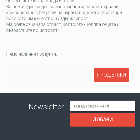
особен интерес за млади и стари.
За всеки един модел са използвани здрави материали,
комбинирани с безупречна изработка, което гарантира
високото им качество и издържливост.
Majorette означава страст, която вдъхновява децата и
възрастните по цял свят.
Няма налични продукти.
ПРОДЪЛЖИ
Newsletter
ДОБАВИ