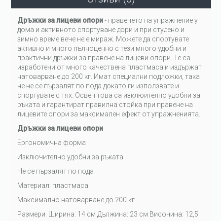
Дръжки за лицеви опори
- правенето на упражнение у
дома и активното спортуване дори и при студено и
зимно време вече не е мираж. Можете да спортувате
активно и много пълноценно с тези много удобни и
практични дръжки за правене на лицеви опори. Те са
изработени от много качествена пластмаса и издържат
натоварване до 200 кг. Имат специални подложки, така
че не се пързалят по пода докато ги използвате и
спортувате с тях. Освен това са изклюително удобни за
ръката и гарантират правилна стойка при правене на
лицевите опори за максимален ефект от упражненията.
Дръжки за лицеви опори
Ергономична форма
Изключително удобни за ръката
Не се пързалят по пода
Материал: пластмаса
Максимално натоварване до 200 кг.
Размери: Ширина: 14 см Дължина: 23 см Височина: 12,5