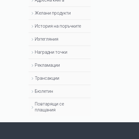
Адресна книга
Желани продукти
История на поръчките
Изтегляния
Наградни точки
Рекламации
Трансакции
Бюлетин
Повтарящи се
плащания